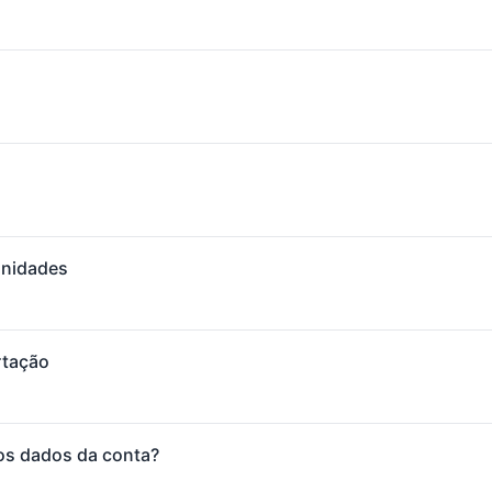
unidades
rtação
 os dados da conta?