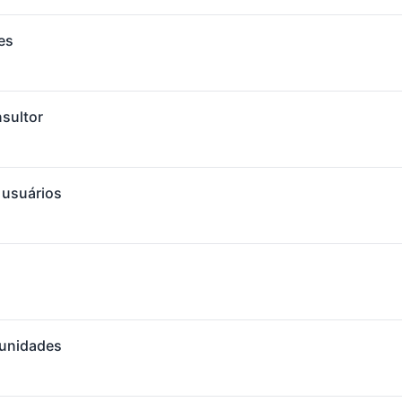
es
nsultor
 usuários
tunidades