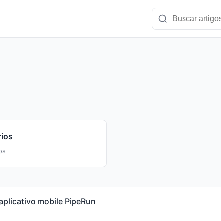
rios
os
aplicativo mobile PipeRun