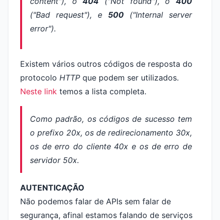
content"
), o
404
("
N
ot
found
"), o
400
("
B
ad
request
"), e
500
("
I
nternal
server
error
").
Existem vários outros códigos de resposta do
protocolo
HTTP
que podem ser utilizados.
Neste link
temos a lista completa.
Como padrão, os códigos de sucesso tem
o prefixo 20x, os de redirecionamento 30x,
os de erro do cliente 40x e os de erro de
servidor 50x.
AUTENTICAÇÃO
Não podemos falar de APIs sem falar de
segurança, afinal estamos falando de serviços