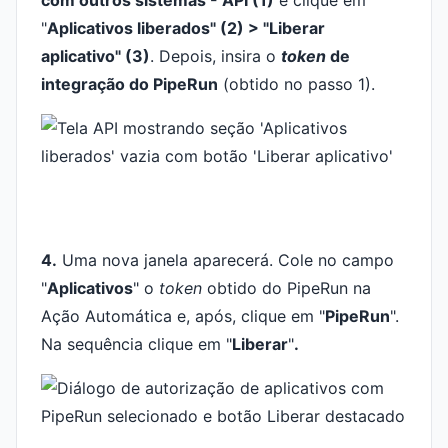
com outros sistemas - API (1)
e clique em
"
Aplicativos liberados" (2) > "Liberar
aplicativo" (3)
. Depois, insira o
token
de
integração do PipeRun
(obtido no passo 1).
4.
Uma nova janela aparecerá. Cole no campo
"
Aplicativos
" o
token
obtido do PipeRun na
Ação Automática e, após, clique em "
PipeRun
".
Na sequência clique em "
Liberar
"
.