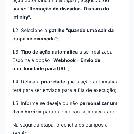
ação automática na listagem; Sugestão de
nome:
"Remoção do discador- Disparo do
Infinity".
1.2. Selecione o
gatilho
"quando uma sair da
etapa selecionada";
1.3.
Tipo de ação automática
a ser realizada.
Escolha a opção "
Webhook - Envio de
oportunidade para URL
";
1.4. Defina a
prioridade
que a ação automática
terá para ser enviada para a fila de execução;
1.5. Informe se deseja ou não
personalizar um
dia e horário
para que a ação seja executada.
Na segunda etapa, preencha os campos a
seguir: