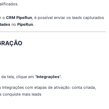
lificados.
m o
CRM PipeRun
, é possível enviar os
leads
capturados
dades
no
PipeRun
.
GRAÇÃO
da tela, clique em "
Integrações
".