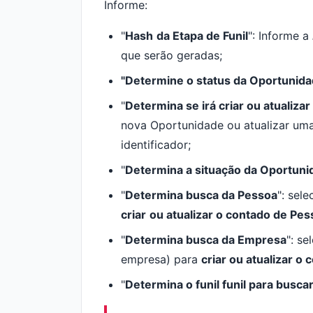
Informe:
"
Hash
da Etapa de Funil
": Informe a
que serão geradas;
"
Determine o status da Oportunida
"
Determina se irá
criar ou atualiz
nova Oportunidade ou atualizar uma
identificador;
"
Determina a s
ituação da Oportuni
"
Determina busca da Pessoa
": sel
criar
o
u
atualizar o contado de Pes
"
Determina busca da Empresa
": se
empresa) para
criar ou atualizar o
"
Determina o funil funil para busca