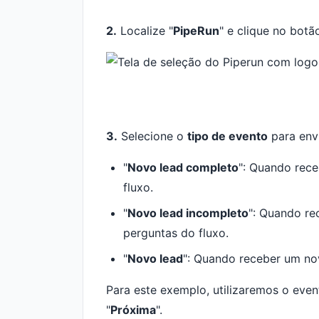
2.
Localize "
PipeRun
" e clique no botã
3.
Selecione o
tipo de evento
para env
"
Novo lead completo
": Quando rec
fluxo.
"
Novo lead incompleto
": Quando r
perguntas do fluxo.
"
Novo lead
": Quando receber um n
Para este exemplo, utilizaremos o even
"
Próxima
".