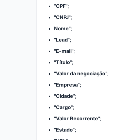
"
CPF
";
"CNPJ
";
Nome
";
"Lead
";
"E-mail
";
"Título
";
"Valor da negociação
";
"Empresa
";
"Cidade
";
"Cargo
";
"Valor Recorrente
";
"Estado
";