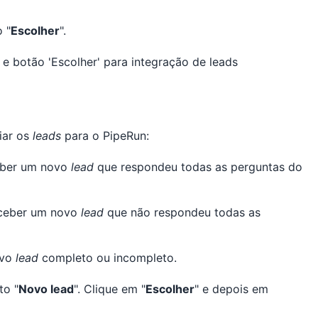
o "
Escolher
".
iar os
leads
para o PipeRun:
eber um novo
lead
que respondeu todas as perguntas do
eceber um novo
lead
que não respondeu todas as
ovo
lead
completo ou incompleto.
to "
Novo lead
". Clique em "
Escolher
" e depois em